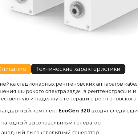
Описание
Технические характеристики
нейка стационарных рентгеновских аппаратов кабе
шения широкого спектра задач в рентгенографии и
чественную и надежную генерацию рентгеновского 
стандартный комплект
EcoGe
n 320
входят следующие
катодный высоковольтный генератор
анодный высоковольтный генератор