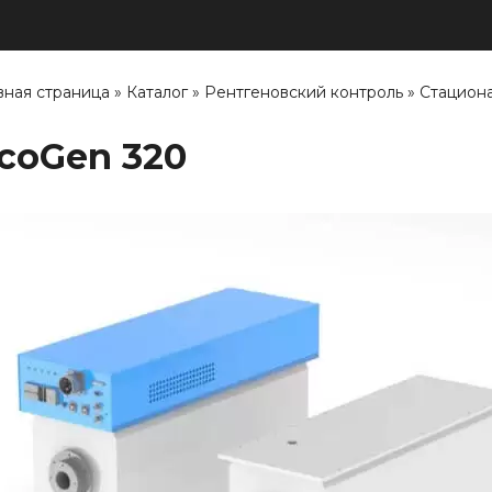
вная страница
»
Каталог
»
Рентгеновский контроль
»
Стацион
coGen 320