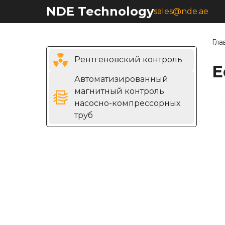
NDE Technology
sales@nde.ae
Гла
Рентгеновский контроль
E
Автоматизированный
магнитный контроль
насосно-компрессорных
труб