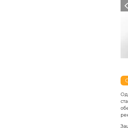
Од
ст
об
ре
За