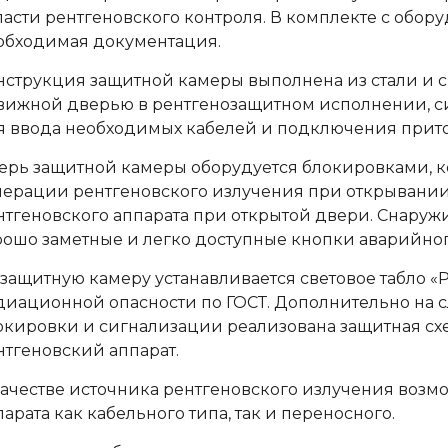
ласти рентгеновского контроля. В комплекте с обор
обходимая документация.
нструкция защитной камеры выполнена из стали и 
вижной дверью в рентгенозащитном исполнении, с
я ввода необходимых кабелей и подключения прит
ерь защитной камеры оборудуется блокировками, 
нерации рентгеновского излучения при открывании
нтгеновского аппарата при открытой двери. Снаруж
рошо заметные и легко доступные кнопки аварийног
 защитную камеру устанавливается световое табло «
диационной опасности по ГОСТ. Дополнительно на 
окировки и сигнализации реализована защитная сх
нтгеновский аппарат.
качестве источника рентгеновского излучения воз
парата как кабельного типа, так и переносного.