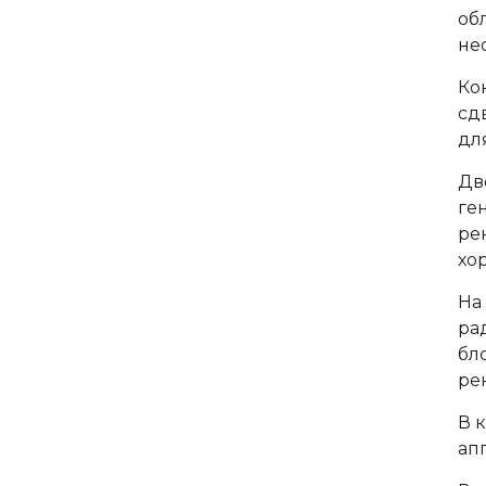
об
не
Ко
сд
дл
Дв
ге
ре
хо
На
ра
бл
ре
В 
ап