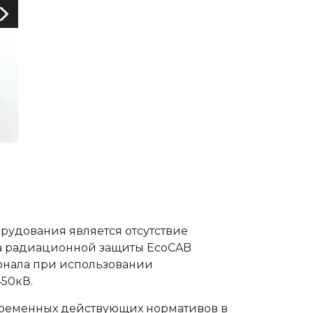
рудования является отсутствие
а радиационной защиты EcoCAB
онала при использовании
50кВ.
временных действующих нормативов в