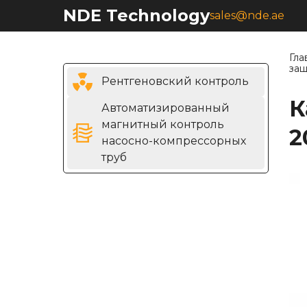
NDE Technology
sales@nde.ae
Гла
защ
Рентгеновский контроль
К
Автоматизированный
магнитный контроль
2
насосно-компрессорных
труб