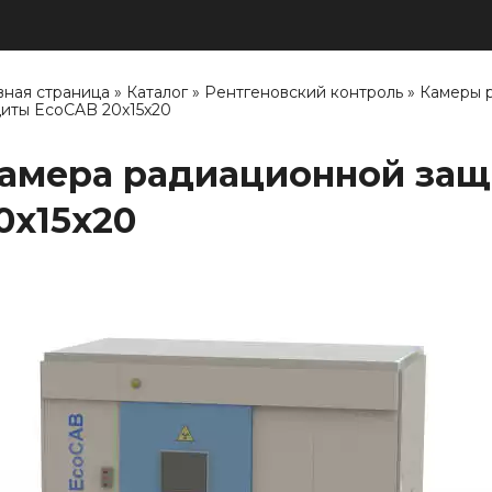
вная страница
»
Каталог
»
Рентгеновский контроль
»
Камеры 
иты EcoCAB 20x15x20
амера радиационной за
0x15x20